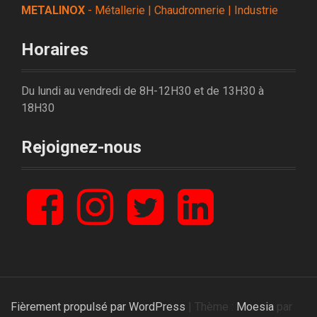
METALINOX
- Métallerie | Chaudronnerie | Industrie
Horaires
Du lundi au vendredi de 8H-12H30 et de 13H30 à
18H30
Rejoignez-nous
F
I
T
L
a
n
w
i
c
s
i
n
e
t
t
k
b
a
t
e
o
g
e
d
o
r
r
I
Fièrement propulsé par WordPress
|
Thème :
Moesia
par
k
a
n