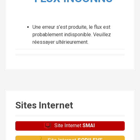
i
p
a
Une erreur s’est produite, le flux est
l
probablement indisponible. Veuillez
réessayer ultérieurement.
Sites Internet
Site Internet
SMAI
Site Internet
SODILEVE