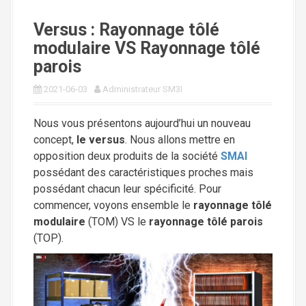
i
Versus : Rayonnage tôlé
p
modulaire VS Rayonnage tôlé
a
l
parois
2021-06-03
Administrateur SM3I
Nous vous présentons aujourd’hui un nouveau
concept,
le versus
. Nous allons mettre en
opposition deux produits de la société
SMAI
possédant des caractéristiques proches mais
possédant chacun leur spécificité. Pour
commencer, voyons ensemble le
rayonnage tôlé
modulaire
(TOM) VS le
rayonnage tôlé parois
(TOP).