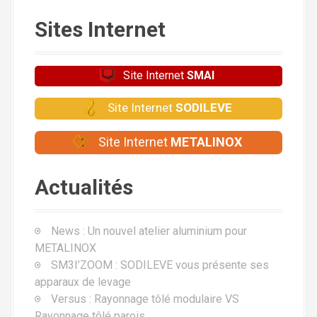
a
Sites Internet
t
i
Site Internet
SMAI
o
Site Internet
SODILEVE
n
Site Internet
METALINOX
d
e
Actualités
l
'
News : Un nouvel atelier aluminium pour
METALINOX
a
SM3I’ZOOM : SODILEVE vous présente ses
r
apparaux de levage
Versus : Rayonnage tôlé modulaire VS
t
Rayonnage tôlé parois