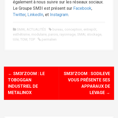
également à nous suivre sur les réseaux sociaux.
Le Groupe SM3I est présent sur
Facebook
,
Twitter
,
LinkedIn
, et
Instagram
.
SMAI
,
ACTUALITÉS
bureau
,
conception
,
entrepôt
,
esthétisme
,
modulaire
,
parois
,
rayonnage
,
SMAI
,
stockage
,
tôlé
,
TOM
,
TOP
permalien
N
←
SM3I’ZOOM : LE
SM3I’ZOOM : SODILEVE
a
TOBOGGAN
VOUS PRÉSENTE SES
INDUSTRIEL DE
APPARAUX DE
v
METALINOX
LEVAGE
→
i
g