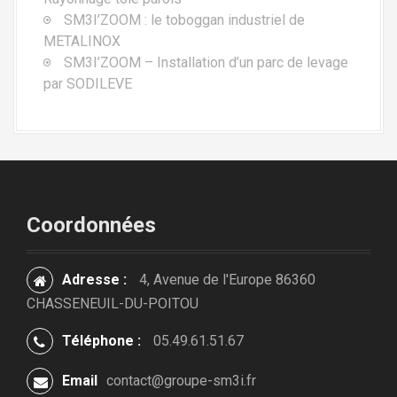
SM3I’ZOOM : le toboggan industriel de
i
METALINOX
c
SM3I’ZOOM – Installation d’un parc de levage
par SODILEVE
l
e
Coordonnées
Adresse :
4, Avenue de l'Europe 86360
CHASSENEUIL-DU-POITOU
Téléphone :
05.49.61.51.67
Email
contact@groupe-sm3i.fr