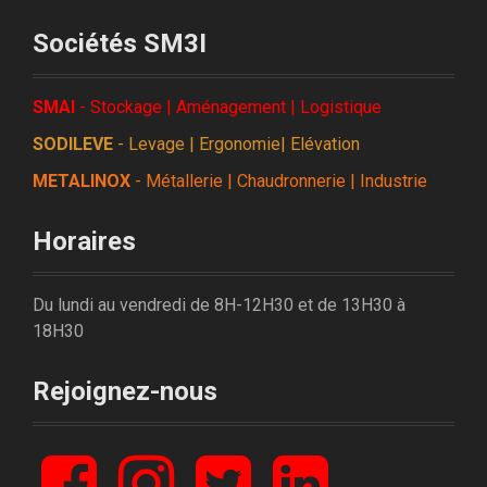
Sociétés SM3I
SMAI
- Stockage | Aménagement | Logistique
SODILEVE
- Levage | Ergonomie| Elévation
METALINOX
- Métallerie | Chaudronnerie | Industrie
Horaires
Du lundi au vendredi de 8H-12H30 et de 13H30 à
18H30
Rejoignez-nous
F
I
T
L