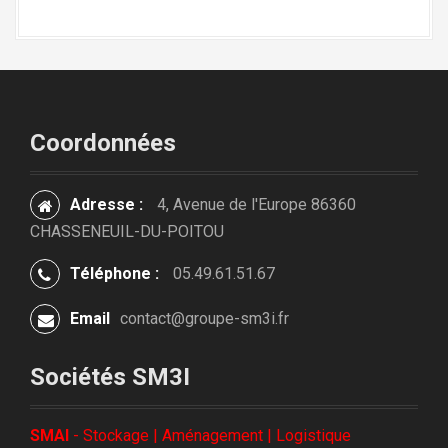
c
l
e
Coordonnées
Adresse :
4, Avenue de l'Europe 86360
CHASSENEUIL-DU-POITOU
Téléphone :
05.49.61.51.67
Email
contact@groupe-sm3i.fr
Sociétés SM3I
SMAI
- Stockage | Aménagement | Logistique