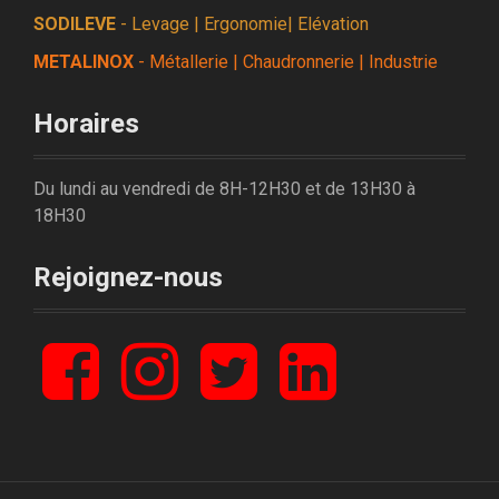
SODILEVE
- Levage | Ergonomie| Elévation
METALINOX
- Métallerie | Chaudronnerie | Industrie
Horaires
Du lundi au vendredi de 8H-12H30 et de 13H30 à
18H30
Rejoignez-nous
F
I
T
L
a
n
w
i
c
s
i
n
e
t
t
k
b
a
t
e
o
g
e
d