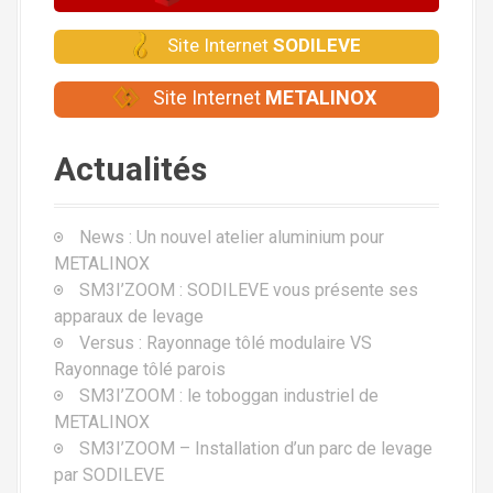
t
Site Internet
SODILEVE
i
o
Site Internet
METALINOX
n
Actualités
d
e
News : Un nouvel atelier aluminium pour
METALINOX
l
SM3I’ZOOM : SODILEVE vous présente ses
'
apparaux de levage
Versus : Rayonnage tôlé modulaire VS
a
Rayonnage tôlé parois
r
SM3I’ZOOM : le toboggan industriel de
METALINOX
t
SM3I’ZOOM – Installation d’un parc de levage
par SODILEVE
i