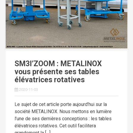
i
p
a
l
SM3I’ZOOM : METALINOX
vous présente ses tables
élévatrices rotatives
2020-11-03
Le sujet de cet article porte aujourd’hui sur la
société METALINOX. Nous mettons en lumière
l’une de ses dernières conceptions : les tables
élévatrices rotatives. Cet outil facilitera
grandement la […]