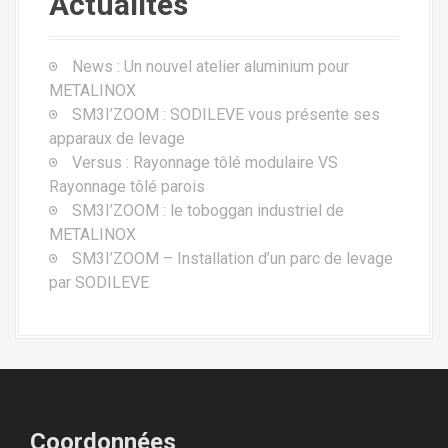
Actualités
News : Un nouvel atelier aluminium pour
METALINOX
SM3I’ZOOM : SODILEVE vous présente ses
apparaux de levage
Versus : Rayonnage tôlé modulaire VS
Rayonnage tôlé parois
SM3I’ZOOM : le toboggan industriel de
METALINOX
SM3I’ZOOM – Installation d’un parc de levage
par SODILEVE
Coordonnées