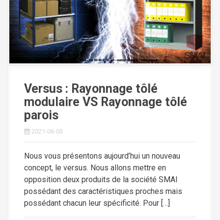
i
p
a
l
Versus : Rayonnage tôlé
modulaire VS Rayonnage tôlé
parois
2021-06-03
Nous vous présentons aujourd’hui un nouveau
concept, le versus. Nous allons mettre en
opposition deux produits de la société SMAI
possédant des caractéristiques proches mais
possédant chacun leur spécificité. Pour […]