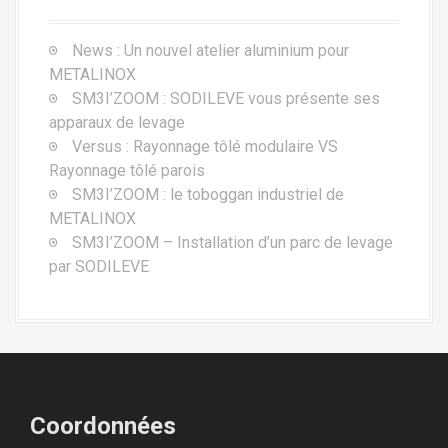
News : Un nouvel atelier aluminium pour
METALINOX
SM3I’ZOOM : SODILEVE vous présente ses
apparaux de levage
Versus : Rayonnage tôlé modulaire VS
Rayonnage tôlé parois
SM3I’ZOOM : le toboggan industriel de
METALINOX
SM3I’ZOOM – Installation d’un parc de levage
par SODILEVE
Coordonnées