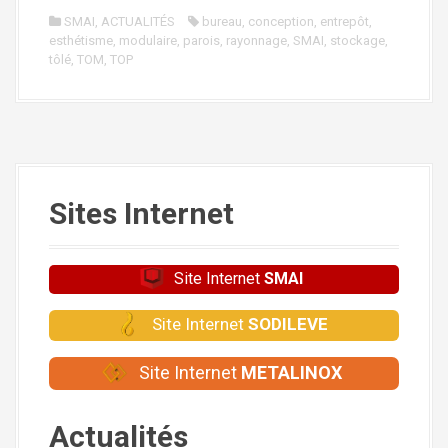
SMAI
,
ACTUALITÉS
bureau
,
conception
,
entrepôt
,
esthétisme
,
modulaire
,
parois
,
rayonnage
,
SMAI
,
stockage
,
tôlé
,
TOM
,
TOP
Sites Internet
Site Internet
SMAI
Site Internet
SODILEVE
Site Internet
METALINOX
Actualités