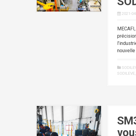
SOD
2021-04
MECAFI, 
précisio
l’industr
nouvelle
SODILE
SODILEVE
SM3
vou