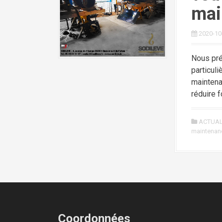
mai
2020-10
Nous pré
particul
maintena
réduire 
ACTUAL
maintenan
Coordonnées