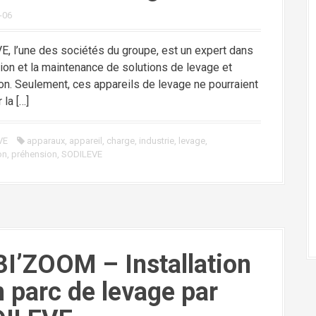
-06
, l’une des sociétés du groupe, est un expert dans
ation et la maintenance de solutions de levage et
ion. Seulement, ces appareils de levage ne pourraient
 la […]
VE
apparaux
,
appareil
,
charge
,
industrie
,
levage
,
on
,
préhension
,
SODILEVE
I’ZOOM – Installation
n parc de levage par