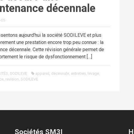
ntenance décennale
-05
sentons aujourd’hui la société SODILEVE et plus
ièrement une prestation encore trop peu connue : la
nce décennale. Cette révision générale permet de
fortement le risque de dysfonctionnement […]
ITÉS
,
SODILEVE
appareil
,
décennale
,
entretien
,
levage
,
ce
,
revision
,
SODILEVE
Sociétés SM3I
H