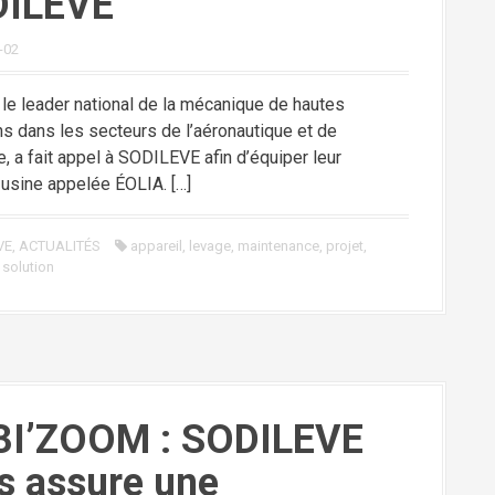
ILEVE
-02
le leader national de la mécanique de hautes
ns dans les secteurs de l’aéronautique et de
ie, a fait appel à SODILEVE afin d’équiper leur
 usine appelée ÉOLIA. […]
VE
,
ACTUALITÉS
appareil
,
levage
,
maintenance
,
projet
,
,
solution
I’ZOOM : SODILEVE
s assure une