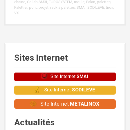
chaine
,
Collab'SM3I
,
EUROSYSTEM
,
moule
,
Palan
,
palettes
,
Palettier
,
pont
,
projet
,
rack à palettes
,
SMAI
,
SODILEVE
,
tiroir
,
VX
Sites Internet
Site Internet
SMAI
Site Internet
SODILEVE
Site Internet
METALINOX
Actualités