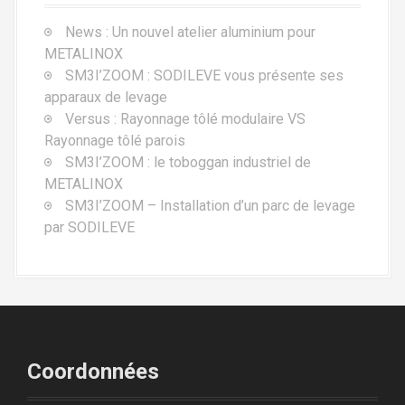
News : Un nouvel atelier aluminium pour
METALINOX
SM3I’ZOOM : SODILEVE vous présente ses
apparaux de levage
Versus : Rayonnage tôlé modulaire VS
Rayonnage tôlé parois
SM3I’ZOOM : le toboggan industriel de
METALINOX
SM3I’ZOOM – Installation d’un parc de levage
par SODILEVE
Coordonnées