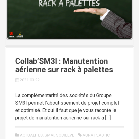
i
p
a
l
Collab’SM3I : Manutention
aérienne sur rack à palettes
2021-03-22
La complémentarité des sociétés du Groupe
SM3I permet l’aboutissement de projet complet
et optimisé. Et oui il faut que je vous raconte le
projet de manutention aérienne sur rack à […]
ACTUALITÉS
,
SMAI
,
SODILEVE
AURA PLASTIC
,