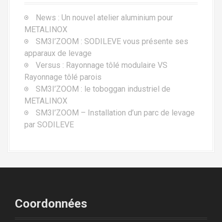
News : Un nouvel atelier aluminium pour
METALINOX
SM3I’ZOOM : SODILEVE vous présente ses
apparaux de levage
Versus : Rayonnage tôlé modulaire VS
Rayonnage tôlé parois
SM3I’ZOOM : le toboggan industriel de
METALINOX
SM3I’ZOOM – Installation d’un parc de levage
par SODILEVE
Coordonnées