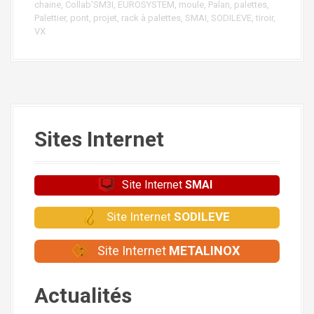
chaine
,
Collab'SM3I
,
EUROSYSTEM
,
moule
,
Palan
,
palettes
,
Palettier
,
pont
,
projet
,
rack à palettes
,
SMAI
,
SODILEVE
,
tiroir
,
VX
Sites Internet
Site Internet
SMAI
Site Internet
SODILEVE
Site Internet
METALINOX
Actualités