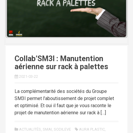
i
p
a
l
Collab’SM3I : Manutention
aérienne sur rack à palettes
2021-03-22
La complémentarité des sociétés du Groupe
SM3I permet l’aboutissement de projet complet
et optimisé. Et oui il faut que je vous raconte le
projet de manutention aérienne sur rack à […]
ACTUALITÉS
,
SMAI
,
SODILEVE
AURA PLASTIC
,