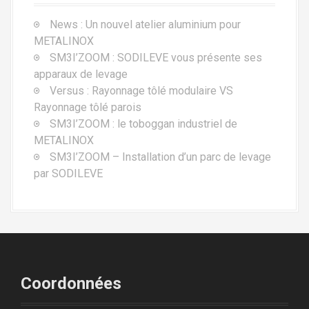
News : Un nouvel atelier aluminium pour
METALINOX
SM3I’ZOOM : SODILEVE vous présente ses
apparaux de levage
Versus : Rayonnage tôlé modulaire VS
Rayonnage tôlé parois
SM3I’ZOOM : le toboggan industriel de
METALINOX
SM3I’ZOOM – Installation d’un parc de levage
par SODILEVE
Coordonnées