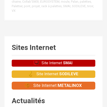
chaine
,
Collab'SM3I
,
EUROSYSTEM
,
moule
,
Palan
,
palettes
,
Palettier
,
pont
,
projet
,
rack à palettes
,
SMAI
,
SODILEVE
,
tiroir
,
VX
Sites Internet
Site Internet
SMAI
Site Internet
SODILEVE
Site Internet
METALINOX
Actualités