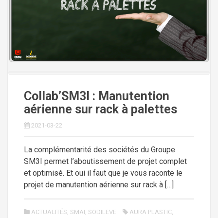
i
p
a
l
Collab’SM3I : Manutention
aérienne sur rack à palettes
2021-03-22
La complémentarité des sociétés du Groupe
SM3I permet l’aboutissement de projet complet
et optimisé. Et oui il faut que je vous raconte le
projet de manutention aérienne sur rack à […]
ACTUALITÉS
,
SMAI
,
SODILEVE
AURA PLASTIC
,